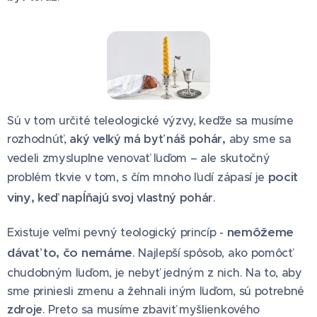
Sú v tom určité teleologické výzvy, keďže sa musíme
rozhodnúť,
aký veľký má byť náš pohár,
aby sme sa
vedeli zmysluplne venovať ľuďom – ale skutočný
pocit
problém tkvie v tom, s čím mnoho ľudí zápasí je
viny
, keď napĺňajú svoj vlastný pohár
.
nemôžeme
Existuje veľmi pevný teologický princíp -
dávať to, čo nemáme
. Najlepší spôsob, ako pomôcť
chudobným ľuďom, je nebyť jedným z nich. Na to, aby
sme priniesli zmenu a žehnali iným ľuďom, sú potrebné
zdroje
. Preto sa musíme zbaviť myšlienkového