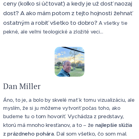
ceny (koľko si účtovať) a kedy je už dosť naozaj
dosť?
A ako mám potom z tejto hojnosti žehnať
ostatným a robiť všetko to dobro?
A všetky tie
pekné, ale veľmi teologické a zložité veci...
Dan Miller
Áno, to je, a bolo by skvelé mať k tomu vizualizáciu, ale
myslím, že si ju môžeme vytvoriť počas toho, ako
tu
o tom hovoriť. Vychádza z predstavy,
budeme
ktorú má mnoho kresťanov, a to – že
najlepšie slúžia
z prázdneho pohára
. Dal som všetko, čo som mal.