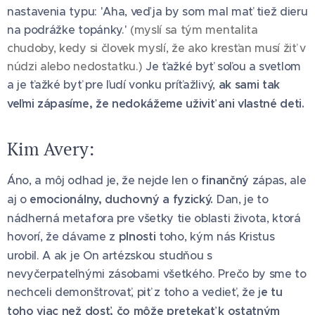
nastavenia typu: 'Aha, veď ja by som mal mať tiež dieru
na podrážke topánky.'
(myslí sa tým mentalita
chudoby, kedy si človek myslí, že ako kresťan musí žiť v
núdzi alebo nedostatku.)
Je ťažké byť soľou a svetlom
a je ťažké byť pre ľudí vonku príťažlivý,
ak sami tak
veľmi zápasíme, že nedokážeme uživiť ani vlastné deti.
Kim Avery:
Áno, a môj odhad je, že nejde len o
finančný
zápas, ale
aj o
emocionálny, duchovný a fyzický.
Dan, je to
nádherná metafora pre všetky tie oblasti života, ktorá
hovorí, že dávame z
plnosti
toho, kým nás Kristus
urobil. A ak je On artézskou studňou s
nevyčerpateľnými zásobami všetkého. Prečo by sme to
nechceli demonštrovať, piť z toho a vedieť, že j
e tu
toho viac než dosť, čo môže pretekať k ostatným