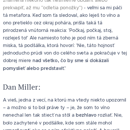
znamená niekoho tak nesmierne obdariť alebo
prekvapiť, až mu "odletia ponožky")
- veľmi sa mi páči
tá metafora. Keď som ťa sledoval, ako leješ to víno a
ono pretieklo cez okraj pohára, prišla taká tá
prirodzená vnútorná reakcia: 'Počkaj, počkaj, stoj,
rozleješ to!' Ale namiesto toho je pod ním tá zberná
miska, tá podšálka, ktorá hovorí: 'Nie, táto hojnosť
jednoducho prúdi von do celého sveta a pokračuje v tej
dobrej miere
nad všetko, čo by sme si dokázali
pomyslieť alebo predstaviť
.'
Dan Miller:
A vieš, jedna z vecí, na ktorú ma vtedy niekto upozornil
– a možno si to bol práve ty – je, že som to víno
nenechal len tak stiecť na stôl a
bezhlavo
rozliať. Nie,
bolo zachytené v podšálke, kde som stále mohol