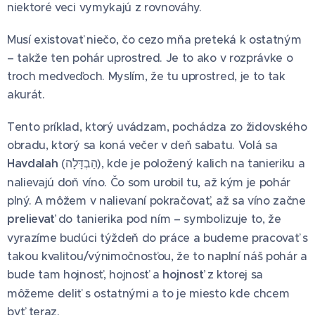
niektoré veci vymykajú z rovnováhy.
Musí existovať niečo, čo cezo mňa preteká k ostatným
– takže ten pohár uprostred. Je to ako v rozprávke o
troch medveďoch. Myslím, že tu uprostred, je to tak
akurát.
Tento príklad, ktorý uvádzam, pochádza zo židovského
obradu, ktorý sa koná večer v deň sabatu. Volá sa
Havdalah
(הַבְדָּלָה), kde je položený kalich na tanieriku a
nalievajú doň víno. Čo som urobil tu, až kým je pohár
plný. A môžem v nalievaní pokračovať, až sa víno začne
prelievať
do tanierika pod ním – symbolizuje to, že
vyrazíme budúci týždeň do práce a budeme pracovať s
takou kvalitou/výnimočnosťou, že to naplní náš pohár a
bude tam hojnosť, hojnosť a
hojnosť
z ktorej sa
môžeme deliť s ostatnými a to je miesto kde chcem
byť teraz.