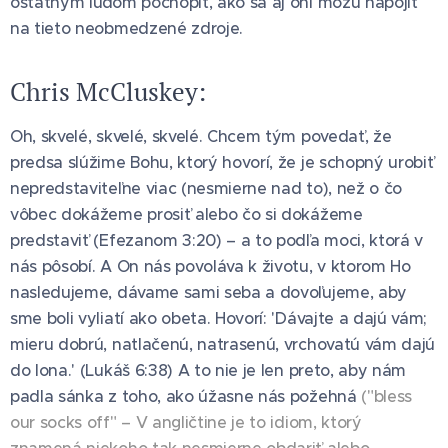
ostatným ľuďom pochopiť, ako sa aj oni môžu napojiť
na tieto neobmedzené zdroje.
Chris McCluskey:
Oh, skvelé, skvelé, skvelé. Chcem tým povedať, že
predsa slúžime Bohu, ktorý hovorí, že je schopný urobiť
nepredstaviteľne viac (nesmierne nad to), než o čo
vôbec dokážeme prosiť alebo čo si dokážeme
predstaviť (Efezanom 3:20) – a to podľa moci, ktorá v
nás pôsobí. A On nás povoláva k životu, v ktorom Ho
nasledujeme, dávame sami seba a dovoľujeme, aby
sme boli vyliatí ako obeta. Hovorí: 'Dávajte a dajú vám;
mieru dobrú, natlačenú, natrasenú, vrchovatú vám dajú
do lona.' (Lukáš 6:38) A to nie je len preto, aby nám
padla sánka z toho, ako úžasne nás požehná
("bless
our socks off" – V angličtine je to idiom, ktorý