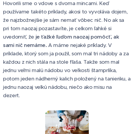
Hovorili sme o vdove s dvoma mincami. Keď
používame takéto príklady, akosi to vyvoláva dojem,
že najzbožnejšie je sám nemať vôbec nič. No ak sa
pri tom naozaj pozastavíte, je celkom ľahké si
uvedomiť, že
je ťažké ľuďom naozaj pomôcť, ak
sami nič nemáme.
A máme nejaké príklady. V
príklade, ktorý som ja použil, som mal tri nádoby a za
každou z nich stála na stole fľaša. Takže som mal
jednu veľmi malú nádobu vo veľkosti štamprlíka,
potom jeden nádherný kalich položený na tanieriku, a
jednu naozaj veľkú nádobu, niečo ako misu na
dezert.