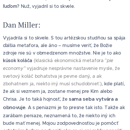
ľuďom
? Nuž, vyjadril si to skvele.
Dan Miller:
Vyjadrila si to skvele. S tou artézskou studňou sa spája
ďalšia metafora, ale áno – musíme veriť, že Božie
zdroje nie sú v obmedzenom množstve. Nie je to ako
kúsok koláča
(klasická ekonomická metafora "
pie
economy"
vyjadruje nesprávne nastavenie mysle, že
svetový koláč bohatstva je pevne daný, a ak
zbohatnem ja, niekto iný musí schudobnieť.)
,
kde platí,
že ak si vezmem ja, zostane menej pre Kim alebo
sama seba vytvára a
Chrisa. Je to taká hojnosť, že
obnovuje
. A s peniazmi je to presne tak isto. Takže ak
zarábam peniaze, neznamená to, že niekto iný ich
bude mať menej. Mojou zodpovednosťou je pomôcť