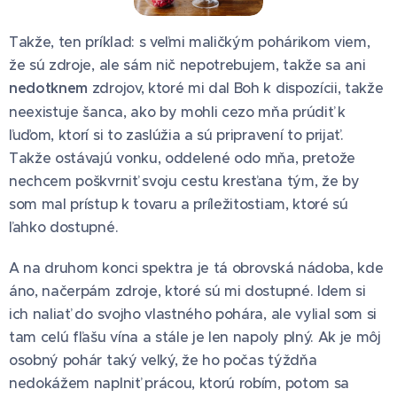
Takže, ten príklad: s veľmi maličkým pohárikom viem,
že sú zdroje, ale sám nič nepotrebujem, takže sa ani
nedotknem
zdrojov, ktoré mi dal Boh k dispozícii, takže
neexistuje šanca, ako by mohli cezo mňa prúdiť k
ľuďom, ktorí si to zaslúžia a sú pripravení to prijať.
Takže ostávajú vonku, oddelené odo mňa, pretože
nechcem poškvrniť svoju cestu kresťana tým, že by
som mal prístup k tovaru a príležitostiam, ktoré sú
ľahko dostupné.
A na druhom konci spektra je tá obrovská nádoba, kde
áno, načerpám zdroje, ktoré sú mi dostupné. Idem si
ich naliať do svojho vlastného pohára, ale vylial som si
tam celú fľašu vína a stále je len napoly plný. Ak je môj
osobný pohár taký veľký, že ho počas týždňa
nedokážem naplniť prácou, ktorú robím, potom sa