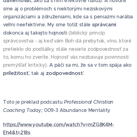
usmerňovať
, ako sa s ním efektívne naloží. A hovorili
sme aj o problémoch s niektorými neziskovými
organizáciami a združeniami, kde sa s peniazmi narába
veľmi neefektívne. My sme totiž stále
správcami
dokonca aj takejto hojnosti
(biblický princíp
správcovstva
-
aj keď vám Boh dá prebytok, víno, ktoré
pretieklo do podšálky, stále nesiete zodpovednosť za
to, komu ho zveríte. Hojnosť vás nezbavuje povinnosti
premýšľať kriticky).
A páči sa mi, že sa v tom spája ako
príležitosť
zodpovednosť
, tak aj
.
Toto je preklad podcastu
Professional Christian
Coaching Today;
009-3 Abundance Mentality
https://www.youtube.com/watch?v=mZG8K4M-
Eh4&t=218s