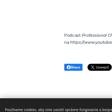
Podcast
Professional C
na https://www.yout
Share
Používame cookies, aby sme zaistili správne fungovanie a bezp