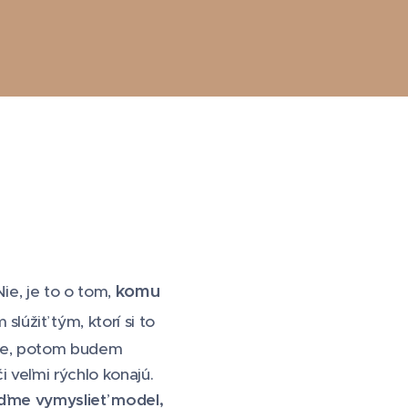
komu
ie, je to o tom,
 slúžiť tým, ktorí si to
ete, potom budem
či veľmi rýchlo konajú.
oďme vymyslieť model,