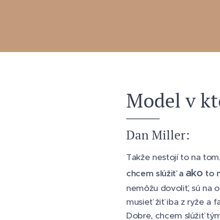
Model v kt
Dan Miller:
Takže nestojí to na tom
ako
chcem slúžiť a
to 
nemôžu dovoliť, sú na 
musieť žiť iba z ryže a f
Dobre, chcem slúžiť tým