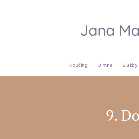
Jana Ma
Koučing
O mne
Služby
9. D