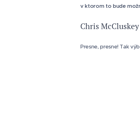
v ktorom to bude možn
Chris McCluskey
Presne, presne! Tak vý