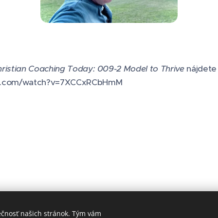
hristian Coaching Today:
009-2 Model to Thrive
nájdete
ube.com/watch?v=7XCCxRCbHmM
ečnosť našich stránok. Tým vám
Obrázky poskytol
Pexels