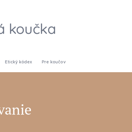
á koučka
Etický kódex
Pre koučov
vanie