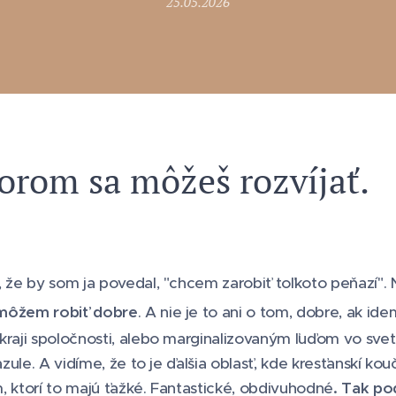
25.05.2026
orom sa môžeš rozvíjať.
, že by som ja povedal, "chcem zarobiť toľkoto peňazí". N
môžem robiť dobre
. A nie je to ani o tom, dobre, ak idem
okraji spoločnosti, alebo marginalizovaným ľuďom vo sv
azule. A vidíme, že to je ďalšia oblasť, kde kresťanskí kou
, ktorí to majú ťažké. Fantastické, obdivuhodné
. Tak p