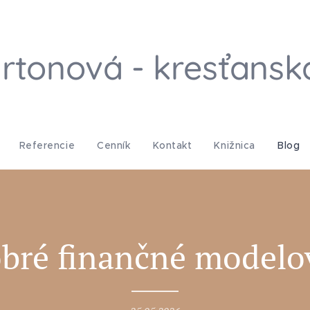
rtonová - kresťansk
Referencie
Cenník
Kontakt
Knižnica
Blog
obré finančné modelo