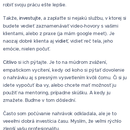
robiť svoju prácu ešte lepšie.
Takže,
investujte
, a zaplaťte si nejakú službu, v ktorej si
budete vedieť zaznamenávať video-hovory s vašimi
klientami, alebo z praxe (ja mám google meet). Je
naozaj dobré klienta aj
vidieť
, vidieť reč tela, jeho
emócie, nielen počuť.
Citlivo
si ich pýtajte. Je to na múdrom zvážení,
empatickom vycítení, kedy od koho si pýtať dovolenie
o nahrávku aj s presným vysvetlením kvôli čomu. Či si ju
idete vypočuť iba vy, alebo chcete mať možnosť ju
použiť na mentoring, prípadne skúšku. A kedy ju
zmažete. Buďme v tom dôslední.
Často som počúvanie nahrávok odkladala, ale je to
veeeľmi dobrá investícia času. Myslím, že veľmi rýchlo
zlepší vašu profesionalitu.