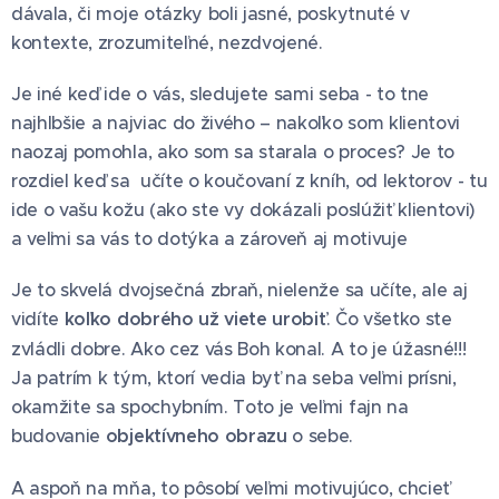
dávala, či moje otázky boli jasné, poskytnuté v
kontexte, zrozumiteľné, nezdvojené.
Je iné keď ide o vás, sledujete sami seba - to tne
najhlbšie a najviac do živého – nakoľko som klientovi
naozaj pomohla, ako som sa starala o proces? Je to
rozdiel keď sa učíte o koučovaní z kníh, od lektorov - tu
ide o vašu kožu (ako ste vy dokázali poslúžiť klientovi)
a veľmi sa vás to dotýka a zároveň aj motivuje 😊
Je to skvelá dvojsečná zbraň, nielenže sa učíte, ale aj
vidíte
koľko dobrého už viete urobiť
. Čo všetko ste
zvládli dobre. Ako cez vás Boh konal. A to je úžasné!!!
Ja patrím k tým, ktorí vedia byť na seba veľmi prísni,
okamžite sa spochybním. Toto je veľmi fajn na
budovanie
objektívneho obrazu
o sebe.
A aspoň na mňa, to pôsobí veľmi motivujúco, chcieť