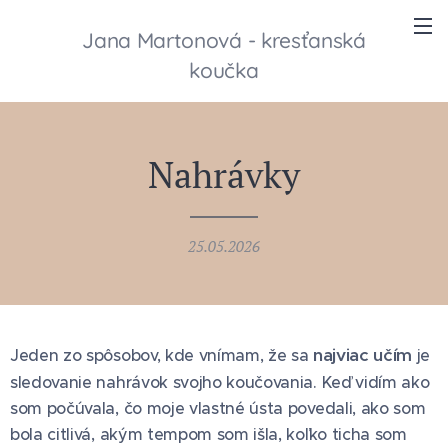
Jana Martonová - kresťanská
koučka
Nahrávky
25.05.2026
najviac učím
Jeden zo spôsobov, kde vnímam, že sa
je
sledovanie nahrávok svojho koučovania. Keď vidím ako
som počúvala, čo moje vlastné ústa povedali, ako som
bola citlivá, akým tempom som išla, koľko ticha som