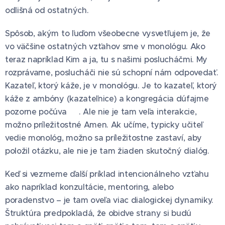
odlišná od ostatných.
Spôsob, akým to ľuďom všeobecne vysvetľujem je, že
vo väčšine ostatných vzťahov sme v monológu. Ako
teraz napríklad Kim a ja, tu s našimi poslucháčmi. My
rozprávame, poslucháči nie sú schopní nám odpovedať.
Kazateľ, ktorý káže, je v monológu. Je to kazateľ, ktorý
káže z ambóny (kazateľnice) a kongregácia dúfajme
pozorne počúva 😉. Ale nie je tam veľa interakcie,
možno príležitostné Amen. Ak učíme, typicky učiteľ
vedie monológ, možno sa príležitostne zastaví, aby
položil otázku, ale nie je tam žiaden skutočný dialóg.
Keď si vezmeme ďalší príklad intencionálneho vzťahu
ako napríklad konzultácie, mentoring, alebo
poradenstvo – je tam oveľa viac dialogickej dynamiky.
Štruktúra predpokladá, že obidve strany si budú