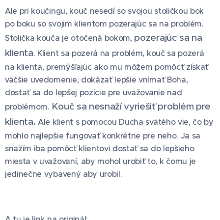
Ale pri koučingu, kouč nesedí so svojou stoličkou bok
po boku so svojim klientom pozerajúc sa na problém.
pozerajúc sa na
Stolička kouča je otočená bokom,
klienta
. Klient sa pozerá na problém, kouč sa pozerá
na klienta, premýšľajúc ako mu môžem pomôcť získať
väčšie uvedomenie, dokázať lepšie vnímať Boha,
dostať sa do lepšej pozície pre uvažovanie nad
Kouč sa nesnaží vyriešiť problém pre
problémom.
klienta.
Ale klient s pomocou Ducha svätého vie, čo by
mohlo najlepšie fungovať konkrétne pre neho. Ja sa
snažím iba pomôcť klientovi dostať sa do lepšieho
miesta v uvažovaní, aby mohol urobiť to, k čomu je
jedinečne vybavený aby urobil.
A tu je link na originál: