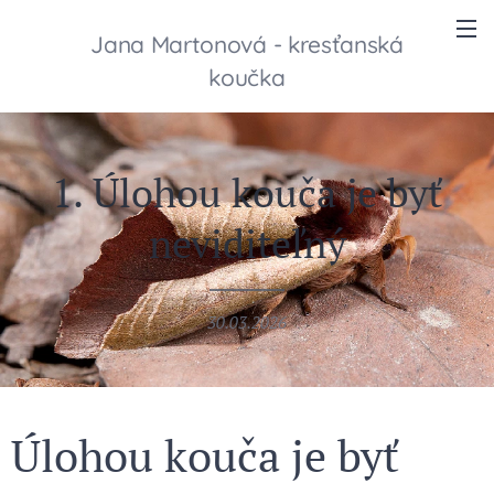
Jana Martonová - kresťanská
koučka
1. Úlohou kouča je byť
neviditeľný
30.03.2026
Úlohou kouča je byť