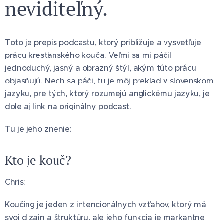
neviditeľný.
Toto je prepis podcastu, ktorý približuje a vysvetľuje
prácu kresťanského kouča. Veľmi sa mi páčil
jednoduchý, jasný a obrazný štýl, akým túto prácu
objasňujú. Nech sa páči, tu je môj preklad v slovenskom
jazyku, pre tých, ktorý rozumejú anglickému jazyku, je
dole aj link na originálny podcast.
Tu je jeho znenie:
Kto je kouč?
Chris:
Koučing je jeden z intencionálnych vzťahov, ktorý má
svoj dizajn a štruktúru, ale jeho funkcia je markantne