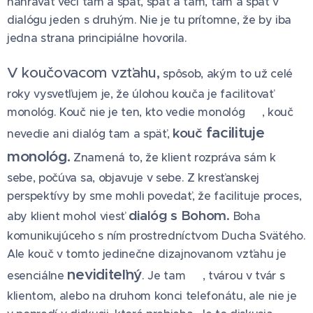
nahrávať veci tam a späť, späť a tam, tam a späť v
dialógu jeden s druhým. Nie je tu prítomne, že by iba
jedna strana principiálne hovorila.
V koučovacom vzťahu,
spôsob, akým to už celé
roky vysvetľujem je, že úlohou kouča je facilitovať
monológ. Kouč nie je ten, kto vedie monológ 😉, kouč
facilituje
kouč
nevedie ani dialóg tam a späť,
monológ
.
Znamená to, že klient rozpráva sám k
sebe, počúva sa, objavuje v sebe. Z kresťanskej
perspektívy by sme mohli povedať, že facilituje proces,
dialóg s Bohom
.
aby klient mohol viesť
Boha
komunikujúceho s ním prostredníctvom Ducha Svätého.
Ale kouč v tomto jedinečne dizajnovanom vzťahu je
neviditeľný
esenciálne
. Je tam 😊, tvárou v tvár s
klientom, alebo na druhom konci telefonátu, ale nie je