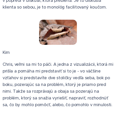
v popredí v diskusii, ktorá prebieha. Je to diskusia
klienta so sebou, je to monológ facilitovaný koučom.
Kim
Chris, veľmi sa mi to páči. A jedna z vizualizácii, ktorá mi
prišla a pomáha mi predstaviť si to je - vo väčšine
vzťahov si predstavíte dve stoličky vedľa seba, bok po
boku, pozerajúc sa na problém, ktorý je priamo pred
nimi. Takže sa rozprávajú a obaja sa pozerajú na
problém, ktorý sa snažia vyriešiť, napraviť, rozhodnúť
sa, čo by mohlo pomôcť, alebo, čo pomohlo v minulosti.